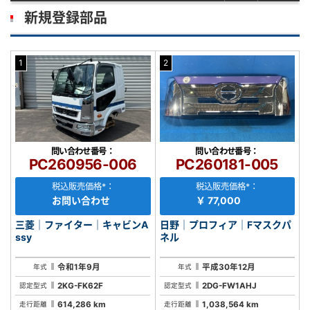
新規登録部品
1
2
問い合わせ番号：
問い合わせ番号：
PC260956-006
PC260181-005
税込販売価格*：
税込販売価格*：
お問い合わせ
￥ 77,000
三菱｜ファイター｜キャビンA
日野｜プロフィア｜Fマスクパ
ssy
ネル
令和1年9月
平成30年12月
年式
年式
2KG-FK62F
2DG-FW1AHJ
認定型式
認定型式
614,286 km
1,038,564 km
走行距離
走行距離