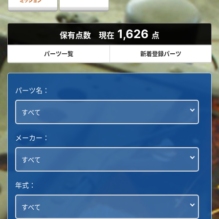
1,626
保有点数 現在
点
パーツ一覧
新着登録パーツ
パーツ名：
メーカー：
年式：